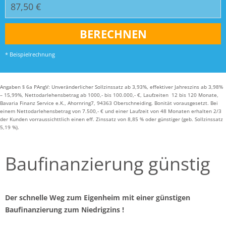
* Beispielrechnung
Angaben § 6a PAngV: Unveränderlicher Sollzinssatz ab 3,93%, effektiver Jahreszins ab 3,98%
– 15,99%, Nettodarlehensbetrag ab 1000,- bis 100.000,- €, Laufzeiten 12 bis 120 Monate,
Bavaria Finanz Service e.K., Ahornring7, 94363 Oberschneiding. Bonität vorausgesetzt. Bei
einem Nettodarlehensbetrag von 7.500,- € und einer Laufzeit von 48 Monaten erhalten 2/3
der Kunden vorraussichttlich einen eff. Zinssatz von 8,85 % oder günstiger (geb. Sollzinssatz
5,19 %).
Baufinanzierung günstig
Der schnelle Weg zum Eigenheim mit einer günstigen
Baufinanzierung zum Niedrigzins !