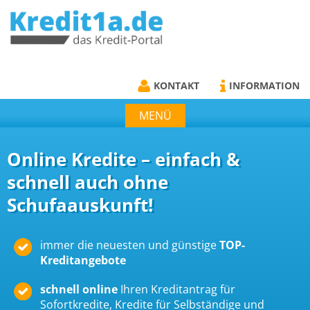
KREDIT1A.DE
DAS KREDIT PORTAL
KONTAKT
INFORMATION
MENÜ
Online Kredite – einfach &
schnell auch ohne
Schufaauskunft!
immer die neuesten und günstige
TOP-
Kreditangebote
schnell online
Ihren Kreditantrag für
Sofortkredite, Kredite für Selbständige und