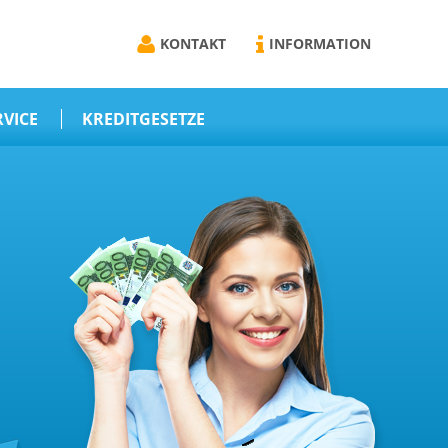
KONTAKT
INFORMATION
RVICE
KREDITGESETZE
online
Darlehens
Vermittlungsvertrag
Schriftform
r
Darlehensvermittlung
n
Nebenentgelte
Kreditvermittlung
wissen
Abweichende
e
Vereinbarung
ze
Erlaubnis zur
Kreditvermittlung
emittel