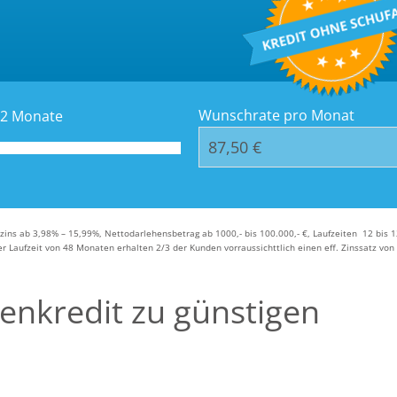
Kredit-Orte
Häufige Frag
Wunschrate pro Monat
2
Monate
szins ab 3,98% – 15,99%, Nettodarlehensbetrag ab 1000,- bis 100.000,- €, Laufzeiten 12 bis 
 Laufzeit von 48 Monaten erhalten 2/3 der Kunden vorraussichttlich einen eff. Zinssatz von 8
enkredit zu günstigen