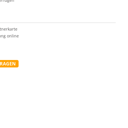
verfügen
tnerkarte
ung online
FRAGEN