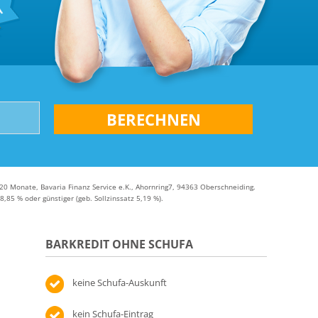
en – FAQ
120 Monate, Bavaria Finanz Service e.K., Ahornring7, 94363 Oberschneiding.
,85 % oder günstiger (geb. Sollzinssatz 5,19 %).
BARKREDIT OHNE SCHUFA
keine Schufa-Auskunft
kein Schufa-Eintrag