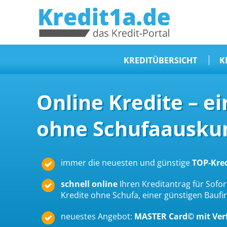
KREDIT1A.DE
DAS KREDIT PORTAL
KREDITÜBERSICHT
K
Sofortkredit
Online Kredite – e
Kredit ohne Schufa
ohne Schufaauskun
Baufinanzierungen
Kleinkredit
Selbstständige Kredit
immer die neuesten und günstige
TOP-Kre
Dispokredit
schnell online
Ihren Kreditantrag für Sofort
Beamtendarlehen
Kredite ohne Schufa, einer günstigen Bauf
Kreditzusammenfassung
neuestes Angebot:
MASTER Card© mit Ve