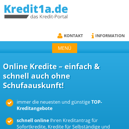
KREDIT1A.DE
DAS KREDIT PORTAL
KONTAKT
INFORMATION
MENÜ
Online Kredite – einfach &
schnell auch ohne
Schufaauskunft!
immer die neuesten und günstige
TOP-
Kreditangebote
schnell online
Ihren Kreditantrag für
Sofortkredite, Kredite für Selbständige und