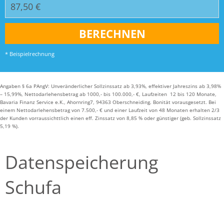
* Beispielrechnung
Angaben § 6a PAngV: Unveränderlicher Sollzinssatz ab 3,93%, effektiver Jahreszins ab 3,98%
– 15,99%, Nettodarlehensbetrag ab 1000,- bis 100.000,- €, Laufzeiten 12 bis 120 Monate,
Bavaria Finanz Service e.K., Ahornring7, 94363 Oberschneiding. Bonität vorausgesetzt. Bei
einem Nettodarlehensbetrag von 7.500,- € und einer Laufzeit von 48 Monaten erhalten 2/3
der Kunden vorraussichttlich einen eff. Zinssatz von 8,85 % oder günstiger (geb. Sollzinssatz
5,19 %).
Datenspeicherung
Schufa