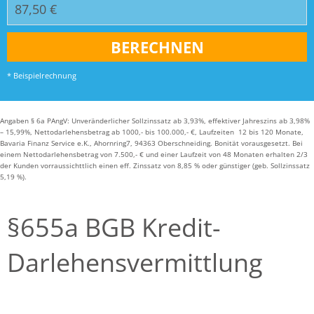
* Beispielrechnung
Angaben § 6a PAngV: Unveränderlicher Sollzinssatz ab 3,93%, effektiver Jahreszins ab 3,98%
– 15,99%, Nettodarlehensbetrag ab 1000,- bis 100.000,- €, Laufzeiten 12 bis 120 Monate,
Bavaria Finanz Service e.K., Ahornring7, 94363 Oberschneiding. Bonität vorausgesetzt. Bei
einem Nettodarlehensbetrag von 7.500,- € und einer Laufzeit von 48 Monaten erhalten 2/3
der Kunden vorraussichttlich einen eff. Zinssatz von 8,85 % oder günstiger (geb. Sollzinssatz
5,19 %).
§655a BGB Kredit-
Darlehensvermittlung