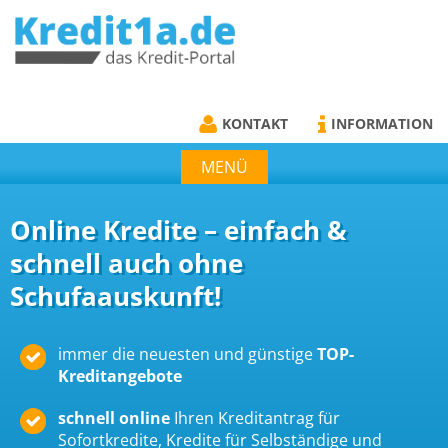
KREDIT1A.DE
DAS KREDIT PORTAL
KONTAKT
INFORMATION
MENÜ
Online Kredite – einfach &
schnell auch ohne
Schufaauskunft!
immer die neuesten und günstige
TOP-
Kreditangebote
schnell online
Ihren Kreditantrag für
Sofortkredite, Kredite für Selbständige und