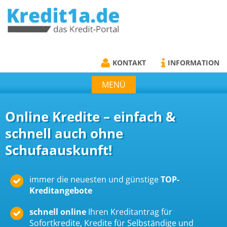
KREDIT1A.DE
DAS KREDIT PORTAL
KONTAKT
INFORMATION
MENÜ
Online Kredite – einfach &
schnell auch ohne
Schufaauskunft!
immer die neuesten und günstige
TOP-
Kreditangebote
schnell online
Ihren Kreditantrag für
Sofortkredite, Kredite für Selbständige und