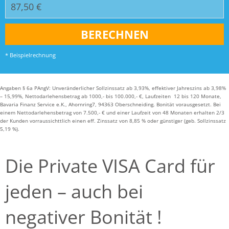
* Beispielrechnung
Angaben § 6a PAngV: Unveränderlicher Sollzinssatz ab 3,93%, effektiver Jahreszins ab 3,98%
– 15,99%, Nettodarlehensbetrag ab 1000,- bis 100.000,- €, Laufzeiten 12 bis 120 Monate,
Bavaria Finanz Service e.K., Ahornring7, 94363 Oberschneiding. Bonität vorausgesetzt. Bei
einem Nettodarlehensbetrag von 7.500,- € und einer Laufzeit von 48 Monaten erhalten 2/3
der Kunden vorraussichttlich einen eff. Zinssatz von 8,85 % oder günstiger (geb. Sollzinssatz
5,19 %).
Die Private VISA Card für
jeden – auch bei
negativer Bonität !