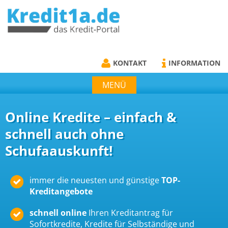
KREDIT1A.DE
DAS KREDIT PORTAL
KONTAKT
INFORMATION
MENÜ
Online Kredite – einfach &
schnell auch ohne
Schufaauskunft!
immer die neuesten und günstige
TOP-
Kreditangebote
schnell online
Ihren Kreditantrag für
Sofortkredite, Kredite für Selbständige und