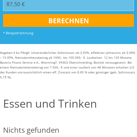
* Beispielrechnung
Angaben § 6a PAngV: Unveränderlicher Sollzinssatz ab 3,93%, effektiver Jahreszins ab 3,98%
– 15,99%, Nettodarlehensbetrag ab 1000,- bis 100.000,- €, Laufzeiten 12 bis 120 Monate,
Bavaria Finanz Service e.K., Ahornring7, 94363 Oberschneiding. Bonität vorausgesetzt. Bei
einem Nettodarlehensbetrag von 7.500,- € und einer Laufzeit von 48 Monaten erhalten 2/3
der Kunden vorraussichttlich einen eff. Zinssatz von 8,85 % oder günstiger (geb. Sollzinssatz
5,19 %).
Essen und Trinken
Nichts gefunden