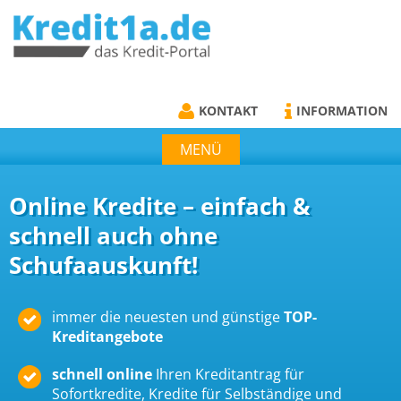
KREDIT1A.DE
DAS KREDIT PORTAL
KONTAKT
INFORMATION
MENÜ
Online Kredite – einfach &
schnell auch ohne
Schufaauskunft!
immer die neuesten und günstige
TOP-
Kreditangebote
schnell online
Ihren Kreditantrag für
Sofortkredite, Kredite für Selbständige und