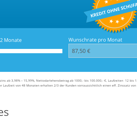
Kredit-Orte
Häufige Frag
Wunschrate pro Monat
2
Monate
szins ab 3,98% – 15,99%, Nettodarlehensbetrag ab 1000,- bis 100.000,- €, Laufzeiten 12 bis 
 Laufzeit von 48 Monaten erhalten 2/3 der Kunden vorraussichttlich einen eff. Zinssatz von 8
es