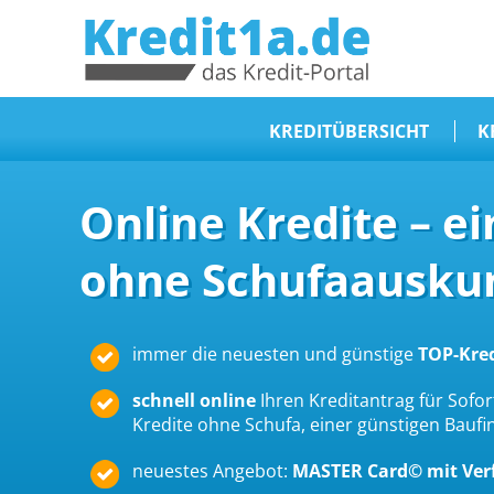
KREDIT1A.DE
DAS KREDIT PORTAL
KREDITÜBERSICHT
K
Sofortkredit
Online Kredite – e
Kredit ohne Schufa
ohne Schufaauskun
Baufinanzierungen
Kleinkredit
Selbstständige Kredit
immer die neuesten und günstige
TOP-Kre
Dispokredit
schnell online
Ihren Kreditantrag für Sofort
Beamtendarlehen
Kredite ohne Schufa, einer günstigen Bauf
Kreditzusammenfassung
neuestes Angebot:
MASTER Card© mit Ve