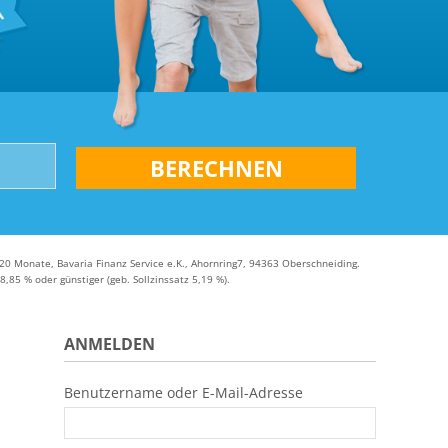
en – FAQ
120 Monate, Bavaria Finanz Service e.K., Ahornring7, 94363 Oberschneiding.
,85 % oder günstiger (geb. Sollzinssatz 5,19 %).
ANMELDEN
Benutzername oder E-Mail-Adresse