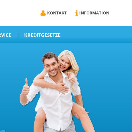
KONTAKT
INFORMATION
RVICE
KREDITGESETZE
online
Darlehens
Vermittlungsvertrag
Schriftform
r
Darlehensvermittlung
n
Nebenentgelte
Kreditvermittlung
wissen
Abweichende
e
Vereinbarung
ze
Erlaubnis zur
Kreditvermittlung
emittel